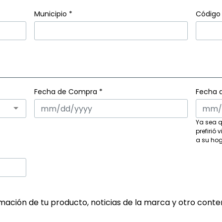
Municipio
*
Código 
Fecha de Compra *
Fecha 
Ya sea q
prefirió 
a su ho
rmación de tu producto, noticias de la marca y otro cont