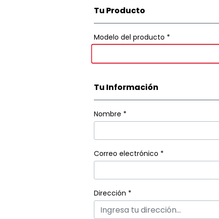
Tu Producto
Registration Form
Modelo del producto *
Tu Información
Nombre
*
Correo electrónico
*
Dirección
*